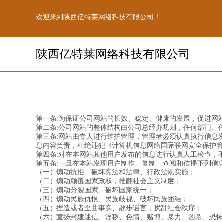
欢迎来到陕西亿特莱网络科技有限公司！
陕西亿特莱网络科技有限公司
第一条:为保证公司网站的长效、稳定、健康的发展，促进网
第二条:公司网站的整体结构由公司总经办规划，任何部门、
第三条:网站由专人进行维护管理，管理者必须认真执行信息
息内容负责，杜绝违犯《计算机信息网络国际联网安全保护
第四条:对在本网站其他用户发布的信息进行认真人工检查，
第五条:一旦在本站发现用户制作、复制、查阅和传播下列信
（一）煽动抗拒、破坏宪法和法律、行政法规实施；
（二）煽动颠覆国家政权，推翻社会主义制度；
（三）煽动分裂国家、破坏国家统一；
（四）煽动民族仇恨、民族歧视、破坏民族团结；
（五）捏造或者歪曲事实、散步谣言，扰乱社会秩序；
（六）宣扬封建迷信、淫秽、色情、赌博、暴力、凶杀、恐